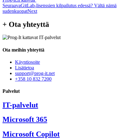
Seuraava
GitLab-lisenssien kilpailutus edessä? Vältä nämä
sudenkuopat
Next
+ Ota yhteyttä
Ota meihin yhteyttä
Käyntiosoite
Lisätietoa
support@prog-it.net
+358 10 832 7200
Palvelut
IT-palvelut
Microsoft 365
Microsoft Copilot