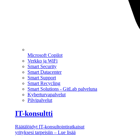
Microsoft Copilot
Verkko ja WiFi
Smart Security
Smart Datacenter
Smart Support
Smart Recycling
Smart Solutions - GitLab palveluna
Kyberturvapalvelut
Pilvipalvelut
IT-konsultti
Räätälöidyt IT-konsultointiratkaisut
yrityksesi tarpeisiin – Lue lisää