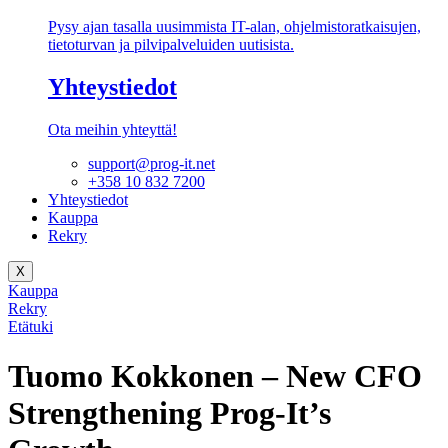
Pysy ajan tasalla uusimmista IT-alan, ohjelmistoratkaisujen,
tietoturvan ja pilvipalveluiden uutisista.
Yhteystiedot
Ota meihin yhteyttä!
support@prog-it.net
+358 10 832 7200
Yhteystiedot
Kauppa
Rekry
X
Kauppa
Rekry
Etätuki
Tuomo Kokkonen – New CFO
Strengthening Prog-It’s