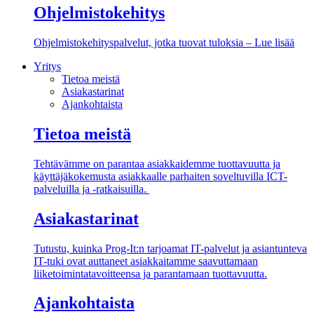
Ohjelmistokehitys
Ohjelmistokehityspalvelut, jotka tuovat tuloksia – Lue lisää
Yritys
Tietoa meistä
Asiakastarinat
Ajankohtaista
Tietoa meistä
Tehtävämme on parantaa asiakkaidemme tuottavuutta ja
käyttäjäkokemusta asiakkaalle parhaiten soveltuvilla ICT-
palveluilla ja -ratkaisuilla.
Asiakastarinat
Tutustu, kuinka Prog-It:n tarjoamat IT-palvelut ja asiantunteva
IT-tuki ovat auttaneet asiakkaitamme saavuttamaan
liiketoimintatavoitteensa ja parantamaan tuottavuutta.
Ajankohtaista