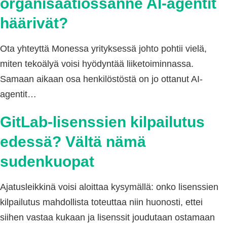
organisaatiossanne AI-agentit
häärivät?
Ota yhteyttä Monessa yrityksessä johto pohtii vielä,
miten tekoälyä voisi hyödyntää liiketoiminnassa.
Samaan aikaan osa henkilöstöstä on jo ottanut AI-
agentit…
GitLab-lisenssien kilpailutus
edessä? Vältä nämä
sudenkuopat
Ajatusleikkinä voisi aloittaa kysymällä: onko lisenssien
kilpailutus mahdollista toteuttaa niin huonosti, ettei
siihen vastaa kukaan ja lisenssit joudutaan ostamaan