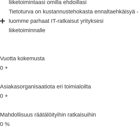
liiketoimintaasi omilla ehdoillasi
Tietoturva on kustannustehokasta ennaltaehkäisyä -
luomme parhaat IT-ratkaisut yrityksesi
liiketoiminnalle
Vuotta kokemusta
0
+
Asiakasorganisaatiota eri toimialoilta
0
+
Mahdollisuus räätälöityihin ratkaisuihin
0
%