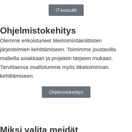
IT-konsultti
Ohjelmistokehitys
Olemme erikoistuneet liiketoimintakriittisten
järjestelmien kehittämiseen. Toimimme joustavilla
malleilla asiakkaan ja projektin tarpeen mukaan.
Tarvittaessa osallistumme myös liiketoiminnan
kehittämiseen.
Ohjelmistokehitys
Miksi valita meidät