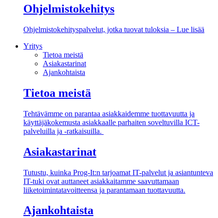
Ohjelmistokehitys
Ohjelmistokehityspalvelut, jotka tuovat tuloksia – Lue lisää
Yritys
Tietoa meistä
Asiakastarinat
Ajankohtaista
Tietoa meistä
Tehtävämme on parantaa asiakkaidemme tuottavuutta ja
käyttäjäkokemusta asiakkaalle parhaiten soveltuvilla ICT-
palveluilla ja -ratkaisuilla.
Asiakastarinat
Tutustu, kuinka Prog-It:n tarjoamat IT-palvelut ja asiantunteva
IT-tuki ovat auttaneet asiakkaitamme saavuttamaan
liiketoimintatavoitteensa ja parantamaan tuottavuutta.
Ajankohtaista