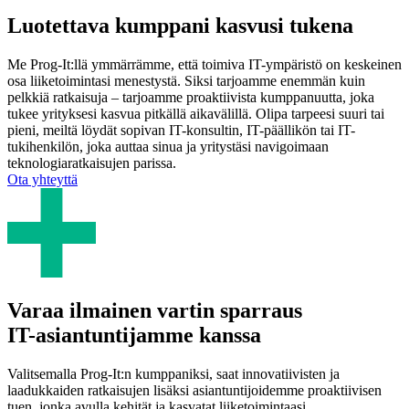
Luotettava kumppani kasvusi tukena
Me Prog-It:llä ymmärrämme, että toimiva IT-ympäristö on keskeinen
osa liiketoimintasi menestystä. Siksi tarjoamme enemmän kuin
pelkkiä ratkaisuja – tarjoamme proaktiivista kumppanuutta, joka
tukee yrityksesi kasvua pitkällä aikavälillä. Olipa tarpeesi suuri tai
pieni, meiltä löydät sopivan IT-konsultin, IT-päällikön tai IT-
tukihenkilön, joka auttaa sinua ja yritystäsi navigoimaan
teknologiaratkaisujen parissa.
Ota yhteyttä
Varaa ilmainen vartin sparraus
IT-asiantuntijamme kanssa
Valitsemalla Prog-It:n kumppaniksi, saat innovatiivisten ja
laadukkaiden ratkaisujen lisäksi asiantuntijoidemme proaktiivisen
tuen, jonka avulla kehität ja kasvatat liiketoimintaasi.