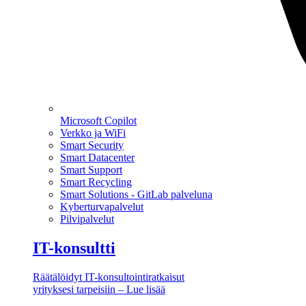
Microsoft Copilot
Verkko ja WiFi
Smart Security
Smart Datacenter
Smart Support
Smart Recycling
Smart Solutions - GitLab palveluna
Kyberturvapalvelut
Pilvipalvelut
IT-konsultti
Räätälöidyt IT-konsultointiratkaisut
yrityksesi tarpeisiin – Lue lisää