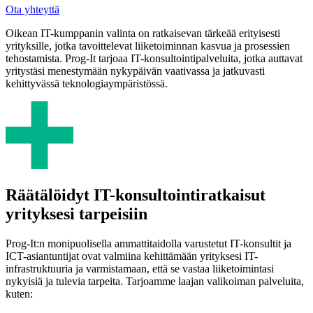
Ota yhteyttä
Oikean IT-kumppanin valinta on ratkaisevan tärkeää erityisesti
yrityksille, jotka tavoittelevat liiketoiminnan kasvua ja prosessien
tehostamista. Prog-It tarjoaa IT-konsultointipalveluita, jotka auttavat
yritystäsi menestymään nykypäivän vaativassa ja jatkuvasti
kehittyvässä teknologiaympäristössä.
Räätälöidyt IT-konsultointiratkaisut
yrityksesi tarpeisiin
Prog-It:n monipuolisella ammattitaidolla varustetut IT-konsultit ja
ICT-asiantuntijat ovat valmiina kehittämään yrityksesi IT-
infrastruktuuria ja varmistamaan, että se vastaa liiketoimintasi
nykyisiä ja tulevia tarpeita. Tarjoamme laajan valikoiman palveluita,
kuten: