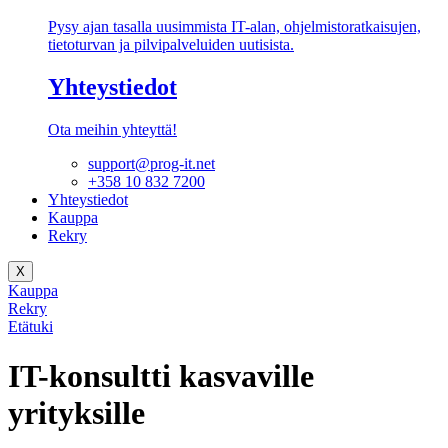
Pysy ajan tasalla uusimmista IT-alan, ohjelmistoratkaisujen,
tietoturvan ja pilvipalveluiden uutisista.
Yhteystiedot
Ota meihin yhteyttä!
support@prog-it.net
+358 10 832 7200
Yhteystiedot
Kauppa
Rekry
X
Kauppa
Rekry
Etätuki
IT-konsultti
kasvaville
yrityksille