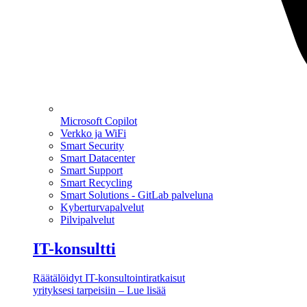
Microsoft Copilot
Verkko ja WiFi
Smart Security
Smart Datacenter
Smart Support
Smart Recycling
Smart Solutions - GitLab palveluna
Kyberturvapalvelut
Pilvipalvelut
IT-konsultti
Räätälöidyt IT-konsultointiratkaisut
yrityksesi tarpeisiin – Lue lisää