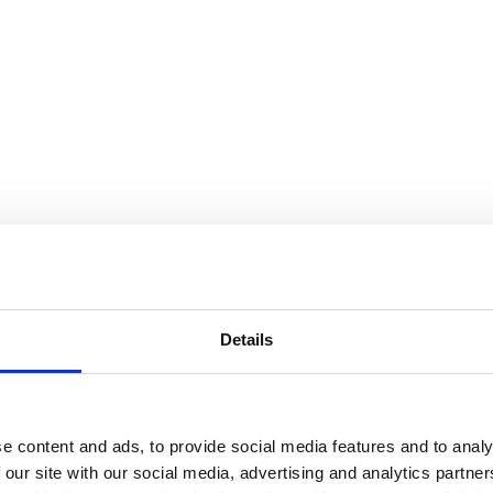
okemusta asiakkaalle parhaiten soveltuvilla ICT-palveluilla ja -ratkais
Details
 IT-tuki ovat auttaneet asiakkaitamme saavuttamaan liiketoimintatavoitte
turvan ja pilvipalveluiden uutisista.
e content and ads, to provide social media features and to analy
 our site with our social media, advertising and analytics partn