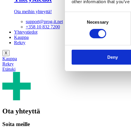
other information that you’ve
Ota meihin yhteyttä!
Consent
support@prog-it.net
Necessary
Selection
+358 10 832 7200
Yhteystiedot
Kauppa
Rekry
X
Deny
Kauppa
Rekry
Etätuki
Ota yhteyttä
Soita meille