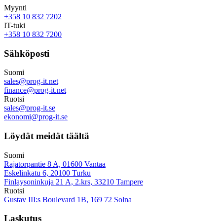
Myynti
+358 10 832 7202
IT-tuki
+358 10 832 7200
Sähköposti
Suomi
sales@prog-it.net
finance@prog-it.net
Ruotsi
sales@prog-it.se
ekonomi@prog-it.se
Löydät meidät täältä
Suomi
Rajatorpantie 8 A, 01600 Vantaa
Eskelinkatu 6, 20100 Turku
Finlaysoninkuja 21 A, 2.krs, 33210 Tampere
Ruotsi
Gustav III:s Boulevard 1B, 169 72 Solna
Laskutus