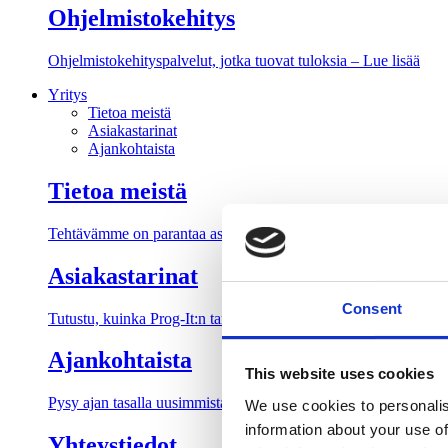
Ohjelmistokehitys
Ohjelmistokehityspalvelut, jotka tuovat tuloksia – Lue lisää
Yritys
Tietoa meistä
Asiakastarinat
Ajankohtaista
Tietoa meistä
Tehtävämme on parantaa asiakkaidemme tuottavuutta ja käyttäjäk
Asiakastarinat
Consent
Tutustu, kuinka Prog-It:n tarjoamat IT-palvelut ja asiantunteva
Ajankohtaista
This website uses cookies
Pysy ajan tasalla uusimmista IT-alan, ohjelmistoratkaisujen, tieto
We use cookies to personalis
information about your use of
Yhteystiedot