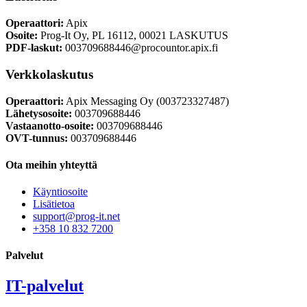
Operaattori:
Apix
Osoite:
Prog-It Oy, PL 16112, 00021 LASKUTUS
PDF-laskut:
003709688446@procountor.apix.fi
Verkkolaskutus
Operaattori:
Apix Messaging Oy (003723327487)
Lähetysosoite:
003709688446
Vastaanotto-osoite:
003709688446
OVT-tunnus:
003709688446
Ota meihin yhteyttä
Käyntiosoite
Lisätietoa
support@prog-it.net
+358 10 832 7200
Palvelut
IT-palvelut