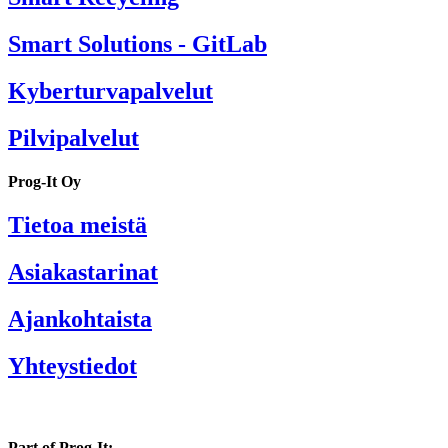
Smart Solutions - GitLab
Kyberturvapalvelut
Pilvipalvelut
Prog-It Oy
Tietoa meistä
Asiakastarinat
Ajankohtaista
Yhteystiedot
Part of Prog-It: