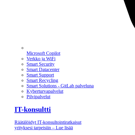
Microsoft Copilot
Verkko ja WiFi
Smart Security
Smart Datacenter
Smart Support
Smart Recycling
Smart Solutions - GitLab palveluna
Kyberturvapalvelut
Pilvipalvelut
IT-konsultti
Räätälöidyt IT-konsultointiratkaisut
yrityksesi tarpeisiin – Lue lisää