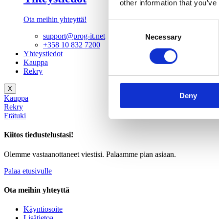
other information that you’ve
Ota meihin yhteyttä!
Consent
support@prog-it.net
Necessary
Selection
+358 10 832 7200
Yhteystiedot
Kauppa
Rekry
X
Deny
Kauppa
Rekry
Etätuki
Kiitos tiedustelustasi!
Olemme vastaanottaneet viestisi. Palaamme pian asiaan.
Palaa etusivulle
Ota meihin yhteyttä
Käyntiosoite
Lisätietoa