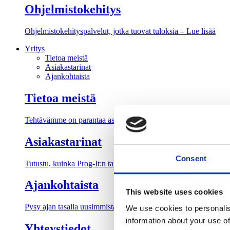
Ohjelmistokehitys
Ohjelmistokehityspalvelut, jotka tuovat tuloksia – Lue lisää
Yritys
Tietoa meistä
Asiakastarinat
Ajankohtaista
Tietoa meistä
Tehtävämme on parantaa asiakkaidemme tuottavuutta ja käyttäjäk
Asiakastarinat
Consent
Tutustu, kuinka Prog-It:n tarjoamat IT-palvelut ja asiantunteva
Ajankohtaista
This website uses cookies
Pysy ajan tasalla uusimmista IT-alan, ohjelmistoratkaisujen, tieto
We use cookies to personalis
information about your use of
Yhteystiedot